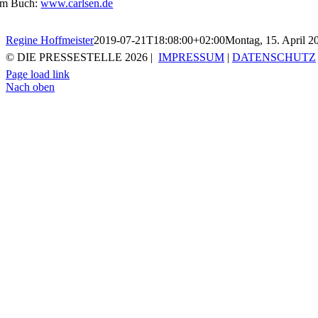
m Buch:
www.carlsen.de
Regine Hoffmeister
2019-07-21T18:08:00+02:00
Montag, 15. April 2
© DIE PRESSESTELLE
2026 |
IMPRESSUM
|
DATENSCHUTZ
Page load link
Nach oben