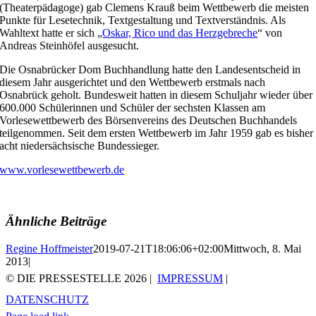
(Theaterpädagoge) gab Clemens Krauß beim Wettbewerb die meisten
Punkte für Lesetechnik, Textgestaltung und Textverständnis. Als
Wahltext hatte er sich „
Oskar, Rico und das Herzgebreche
“ von
Andreas Steinhöfel ausgesucht.
Die Osnabrücker Dom Buchhandlung hatte den Landesentscheid in
diesem Jahr ausgerichtet und den Wettbewerb erstmals nach
Osnabrück geholt. Bundesweit hatten in diesem Schuljahr wieder über
600.000 Schülerinnen und Schüler der sechsten Klassen am
Vorlesewettbewerb des Börsenvereins des Deutschen Buchhandels
teilgenommen. Seit dem ersten Wettbewerb im Jahr 1959 gab es bisher
acht niedersächsische Bundessieger.
www.vorlesewettbewerb.de
Ähnliche Beiträge
Regine Hoffmeister
2019-07-21T18:06:06+02:00
Mittwoch, 8. Mai
2013
|
© DIE PRESSESTELLE
2026 |
IMPRESSUM
|
DATENSCHUTZ