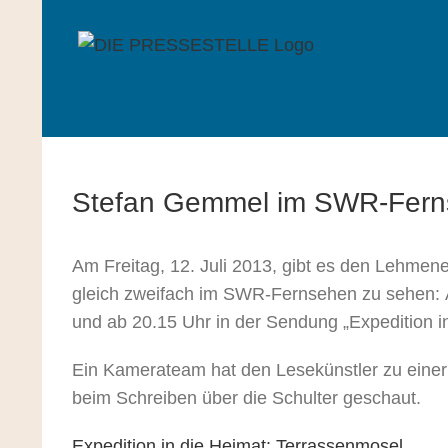
Zum
Inhalt
springen
Stefan Gemmel im SWR-Fer
Am Freitag, 12. Juli 2013, gibt es den Lehme
gleich zweifach im SWR-Fernsehen zu sehen: 
und ab 20.15 Uhr in der Sendung „Expedition i
Ein Kamerateam hat den Lesekünstler zu einer
beim Schreiben über die Schulter geschaut.
Expedition in die Heimat: Terrassenmosel