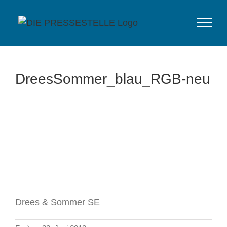
Zum
Inhalt
springen
DreesSommer_blau_RGB-neu
Drees & Sommer SE